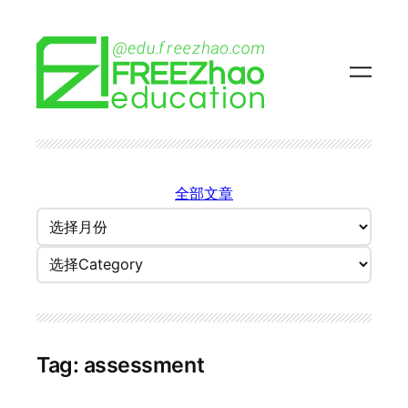
Skip
to
content
全部文章
归
档
Categories
Tag:
assessment