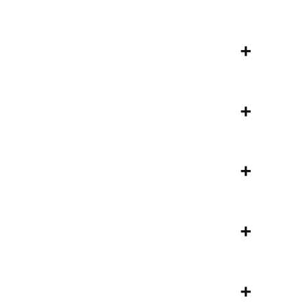
+
+
+
+
+