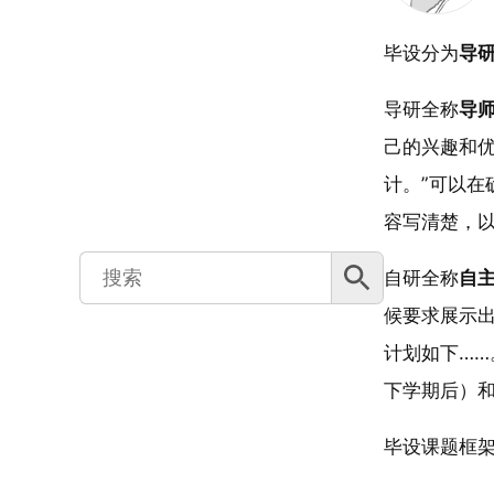
毕设分为
导
导研全称
导
己的兴趣和
计。”可以
容写清楚，
搜索按钮
Search
自研全称
自
for:
候要求展示
计划如下……
下学期后）
毕设课题框