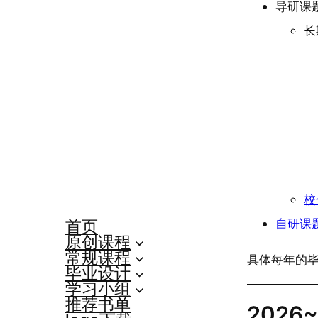
导研课
长
校
自研课
首页
原创课程
常规课程
具体每年的
毕业设计
学习小组
推荐书单
2026