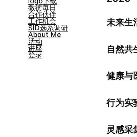
logo下载
微衡每日
合作伙伴
工作机会
未来生
SID选系调研
About Me
活动
自然共
讲座
登录
健康与
行为实
灵感采集器