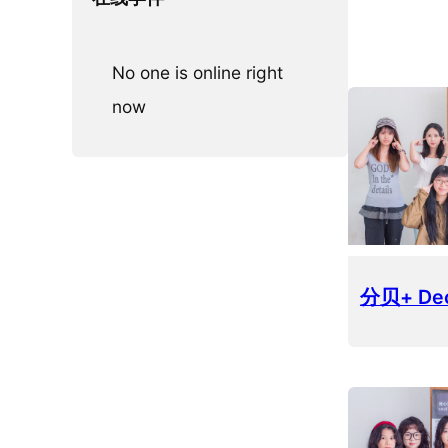
No one is online right
now
分贝+ Dec