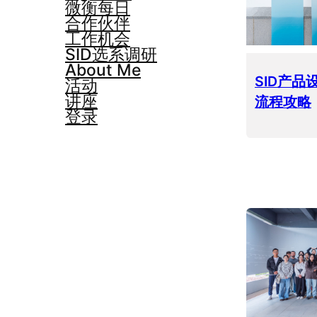
微衡每日
合作伙伴
工作机会
SID选系调研
About Me
SID产
活动
讲座
流程攻略
登录