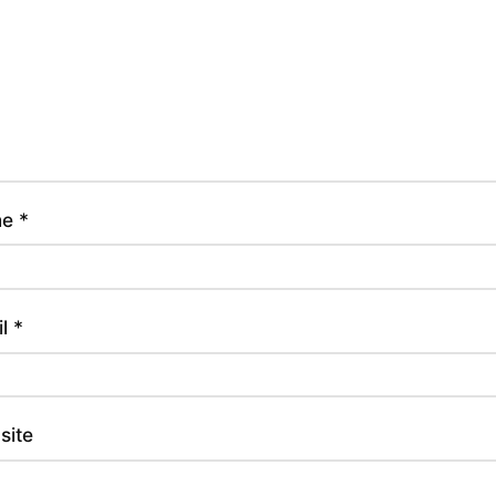
me
*
il
*
site