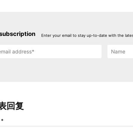
subscription
Enter your email to stay up-to-date with the late
表回复
论
*