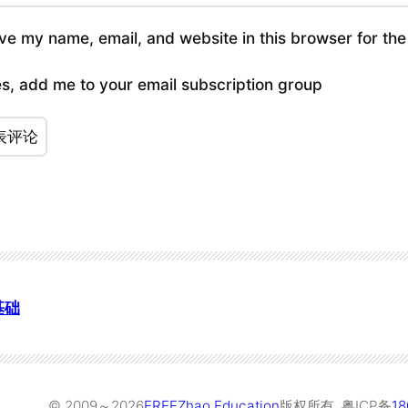
ve my name, email, and website in this browser for the
s, add me to your email subscription group
基础
© 2009～
2026
FREEZhao Education
版权所有
粤ICP备
18