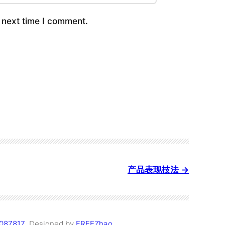
 next time I comment.
产品表现技法
087817
Designed by
FREEZhao