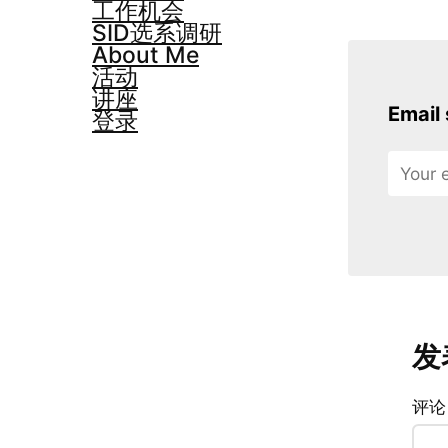
工作机会
SID选系调研
About Me
活动
讲座
Email 
登录
发
评