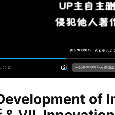
Development of 
新
& VII.
Innovation