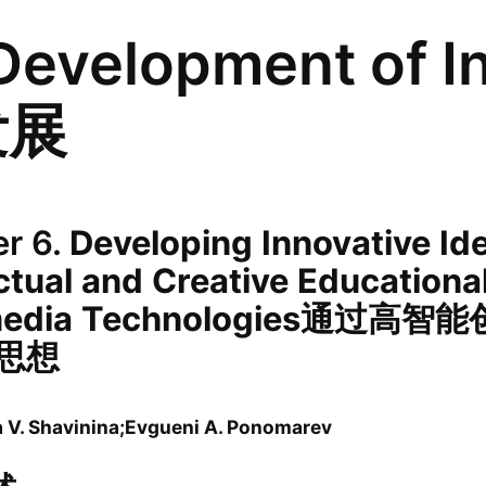
 Development of 
发展
r 6.
Developing
Innovative
Id
ctual
and
Creative
Educationa
media
Technologies
通过高智能
思想
V. Shavinina;Evgueni A. Ponomarev