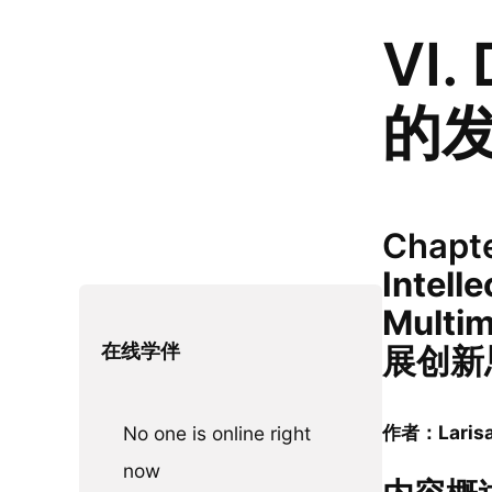
VI.
的
Chapte
Intelle
Multi
在线学伴
展创新
作者：Larisa 
No one is online right
now