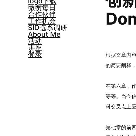
logo下载
微衡每日
Do
合作伙伴
工作机会
SID选系调研
About Me
活动
讲座
登录
根据文章内容
的简要阐释
在第六章，作
等等。当今信
科交叉点上
第七章的前