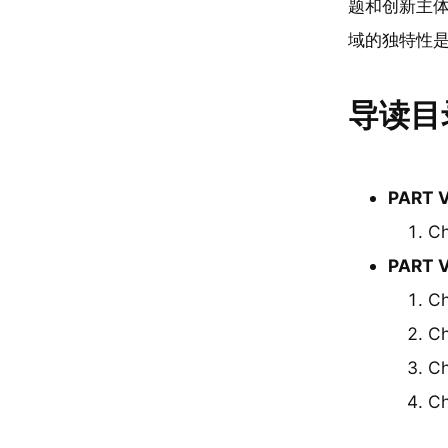
题和创新主体
域的独特性
导读目
PART 
C
PART 
C
C
C
C