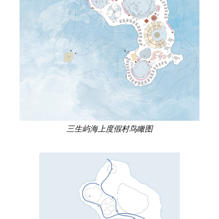
三生屿海上度假村鸟瞰图