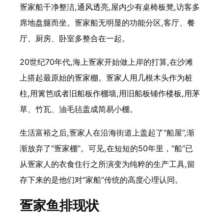
疍家船干净整洁,通风透亮,屋内少有桌椅板凳,访客多
席地盘腿而坐。疍家船无明显的功能分区,客厅、餐
厅、厨房、卧室多整合在一起。
20世纪70年代,海上疍家开始做上岸的打算,在沙滩
上搭起最原始的疍家棚。疍家人用几根木头作为桩
柱,用篱笆或者旧船板作棚墙,用旧船板铺作楼板,用茅
草、竹瓦、油毛毡盖成简易小棚。
生活富裕之后,疍家人在沿海街道上盖起了“船屋”,渐
渐放弃了“疍家棚”。可见,在短短的50年里，“船”已
从疍家人的衣食住行之所演变为纯粹的生产工具,留
存下来的是他们对“家船”传统的高度心理认同。
疍家鱼排现状