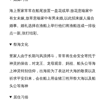
海上疍家常常在船尾放置一盘花或草:放花意喻家中
有女未嫁,放草意喻家中有男未婚,以此招来媒人撮合
婚事。婚礼选择在渔船上举行他们将渔船连成一排妆
点一新,张灯结彩。
祭海文化
疍家人由于长期与风浪搏斗，常常将生命安全寄托于
神灵的保佑，对龙王、龙母观音、妈祖、船头公等海
上神灵特别信仰，出海前为了表达对大海的敬畏以及
祈求平安归来，会在船上用金猪三牲拜祭大海以及船
头公等海神
居住习俗