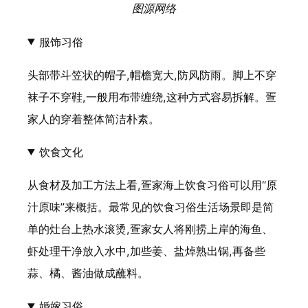
图源网络
服饰习俗
头部带斗笠状的帽子,帽檐宽大,防风防雨。脚上不穿
袜子不穿鞋,一般用布带缠绕,这种方式容易拆解。疍
家人的穿着整体简洁朴素。
饮食文化
从食材及加工方法上看,疍家海上饮食习俗可以用“原
汁原味”来概括。最常见的饮食习俗生活场景即是简
单的灶台上热水滚烫,疍家女人将刚捞上岸的海鱼、
虾处理干净放入水中,加些姜、盐焯熟出锅,再备些
蒜、橘、酱油做成蘸料。
婚嫁习俗