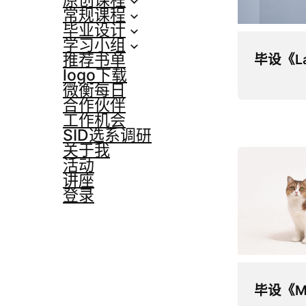
原创课程
常规课程
毕业设计
学习小组
推荐书单
毕设《La
logo下载
微衡每日
合作伙伴
工作机会
SID选系调研
关于我
活动
讲座
登录
毕设《M