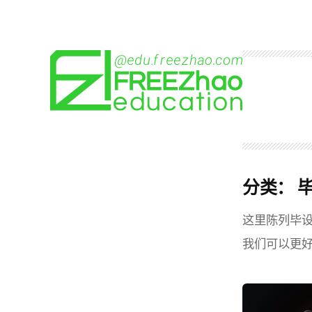
跳
至
内
容
分类：
这里陈列毕
我们可以更