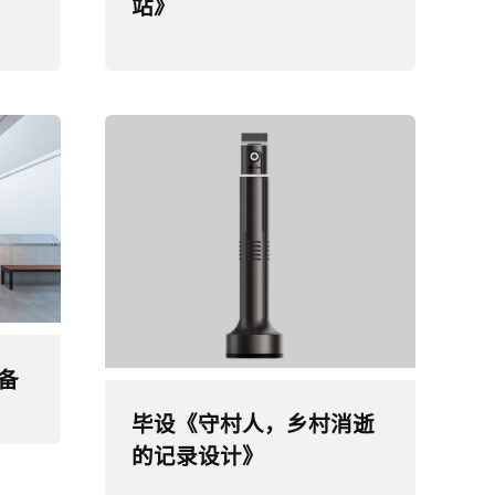
站》
备
毕设《守村人，乡村消逝
的记录设计》