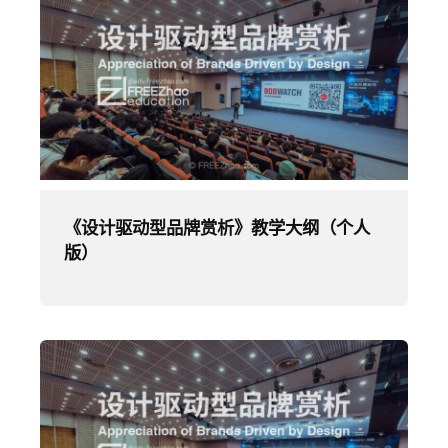
《设计驱动型品牌赏析》教学大纲（个人
版）