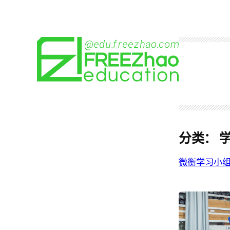
跳
至
内
容
分类：
微衡学习小