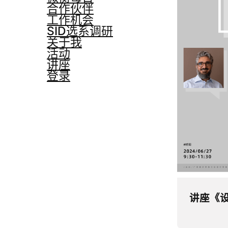
合作伙伴
工作机会
SID选系调研
关于我
活动
讲座
登录
讲座《设