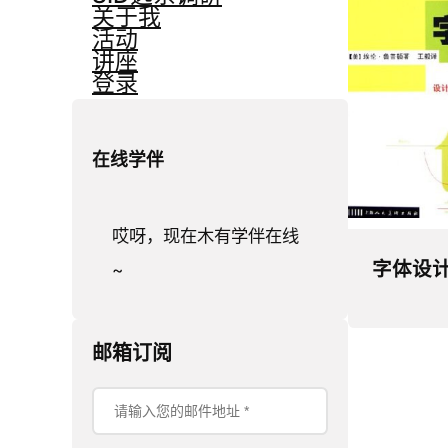
关于我
活动
讲座
登录
在线学伴
哎呀，现在木有学伴在线
字体设
~
邮箱订阅