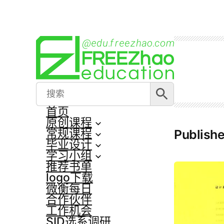
跳
至
内
容
搜索按钮
Search
for:
首页
原创课程
常规课程
Publish
毕业设计
学习小组
推荐书单
logo下载
微衡每日
合作伙伴
工作机会
SID选系调研