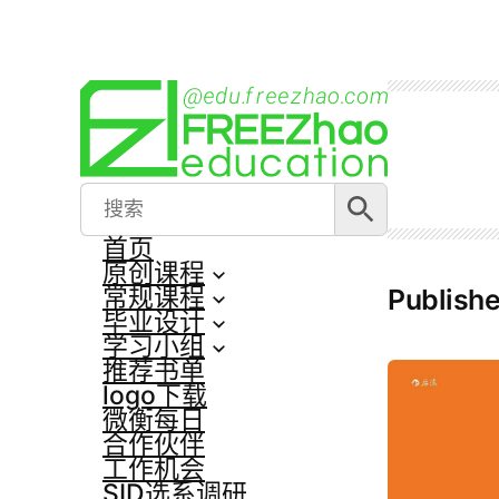
跳
至
内
容
搜索按钮
Search
for:
首页
原创课程
常规课程
Publish
毕业设计
学习小组
推荐书单
logo下载
微衡每日
合作伙伴
工作机会
SID选系调研