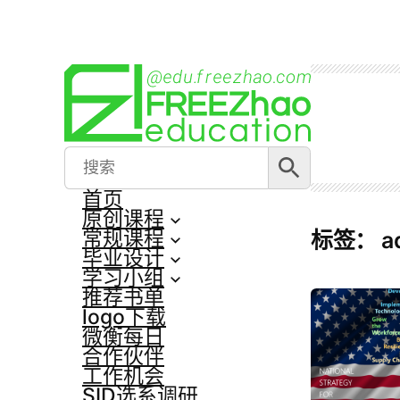
跳
至
内
容
搜索按钮
Search
for:
首页
原创课程
常规课程
标签：
a
毕业设计
学习小组
推荐书单
logo下载
微衡每日
合作伙伴
工作机会
SID选系调研