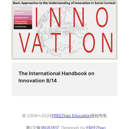
The International Handbook on
Innovation 8/14
© 2009～
2026
FREEZhao Education
版权所有
粤ICP备
18087817
Designed by
FREEZhao