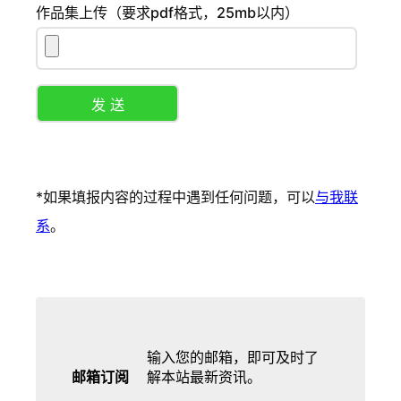
作品集上传（要求pdf格式，25mb以内）
P
l
*如果填报内容的过程中遇到任何问题，可以
与我联
e
系
。
a
s
e
l
e
输入您的邮箱，即可及时了
邮箱订阅
解本站最新资讯。
a