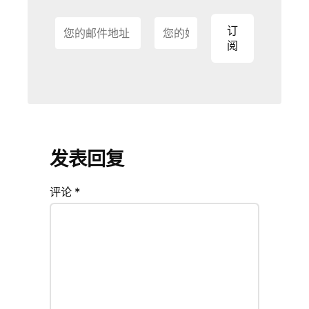
v
e
t
h
i
s
f
发表回复
i
e
评论
*
l
d
e
m
p