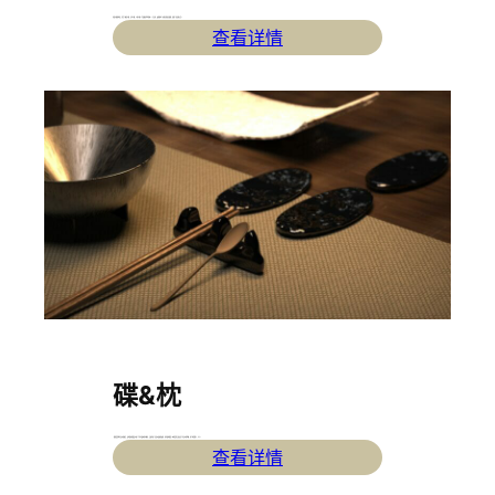
有着“平衡”的象征，包含了营养平衡，生态平衡，心境平衡。它是餐具系列的唯一一片白色，纹理模仿了大理石的原石肌理，强调了“自然”的主旨。
查看详情
碟&枕
– 碟的造型像书法中的砚台，边缘微妙的弧度巩固了它作为载体的功能性，表面还原了自然中波澜的纹理，用作盛放辅菜。枕的造型灵感来自于书法中的笔搁，用于放置筷子，勺子。
查看详情