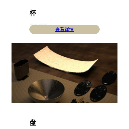
杯
– 造型提取了小篆“荠”中的下半部分，用严谨的弧度还原文字美学。入嘴处收束，杯口造型呈椭圆形。选用黄铜材质，突出高端的饮食体验。
查看详情
盘