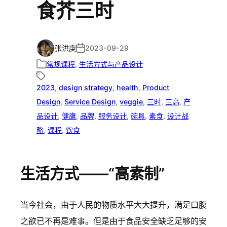
食芥三时
张洪庚
2023-09-29
常规课程
, 
生活方式与产品设计
2023
, 
design strategy
, 
health
, 
Product
Design
, 
Service Design
, 
veggie
, 
三时
, 
三高
, 
产
品设计
, 
健康
, 
品牌
, 
服务设计
, 
碗具
, 
素食
, 
设计战
略
, 
课程
, 
饮食
生活方式——“高素制”
当今社会，由于人民的物质水平大大提升，满足口腹
之欲已不再是难事。但是由于食品安全缺乏足够的安