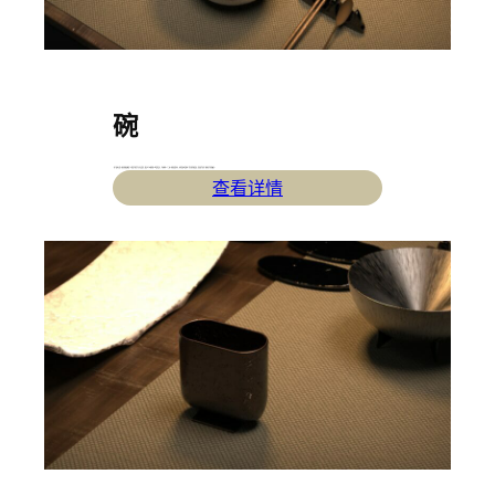
碗
– 用于盛放主食。碗身和碗底借鉴了小篆“荠”字的草字头书法造型；通过对于内碗壁的斗状造型设计，巧妙地减少了三高人群的进食单位；拉丝金属材质模仿了谷壳的纤维质感；重量感也突出了碗捧在手里的踏实。
查看详情