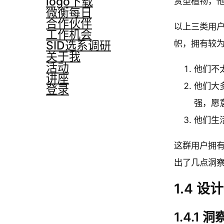
logo下载
赏型植物，
微衡每日
合作伙伴
以上三类用
工作机会
帜，拥有较
SID选系调研
关于我
活动
他们不
讲座
他们大
登录
强，愿
他们生
这群用户拥
出了几点洞
1.4 设
1.4.1 洞