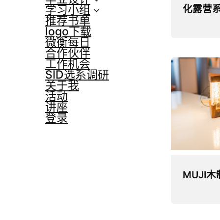
学习小组
化露营
推荐书单
logo下载
微衡每日
合作伙伴
工作机会
SID选系调研
关于我
活动
讲座
登录
MUJI