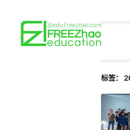
跳
至
内
容
标签：
2