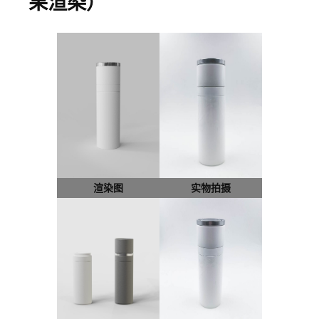
果渲染）
渲染图
实物拍摄