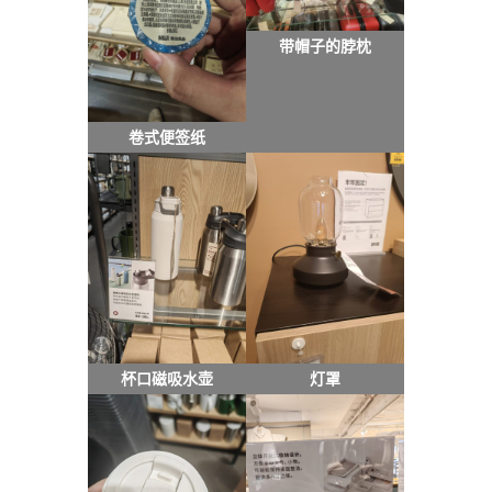
带帽子的脖枕
卷式便签纸
杯口磁吸水壶
灯罩