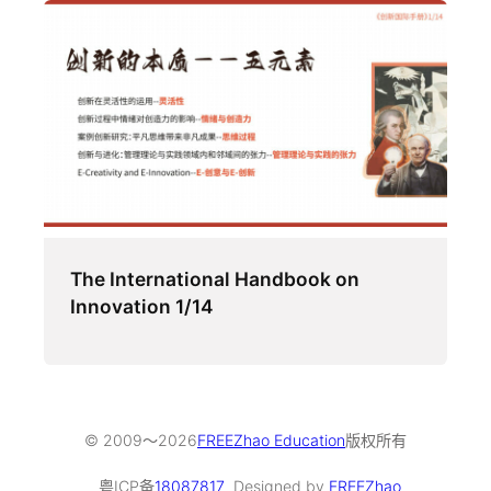
The International Handbook on
Innovation 1/14
© 2009～
2026
FREEZhao Education
版权所有
粤ICP备
18087817
Designed by
FREEZhao