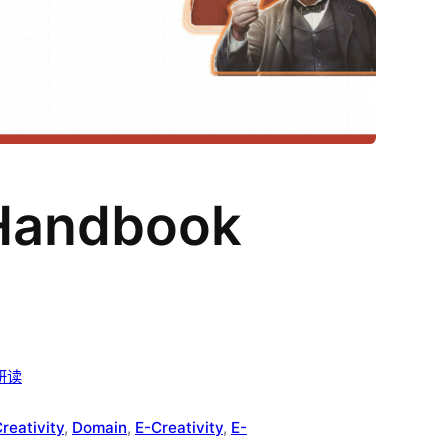
 Handbook
研读
reativity
, 
Domain
, 
E-Creativity
, 
E-