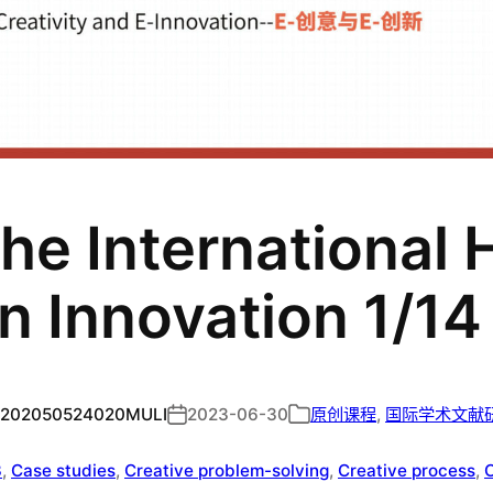
he International
n Innovation 1/14
202050524020MULI
2023-06-30
原创课程
, 
国际学术文献
3
, 
Case studies
, 
Creative problem-solving
, 
Creative process
, 
C