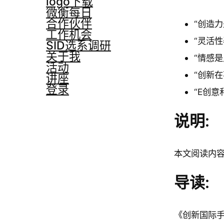
logo下载
微衡每日
合作伙伴
“创造
工作机会
“灵活
SID选系调研
关于我
“情感
活动
“创新
讲座
登录
“E创
说明:
本文阅读内
导读:
《创新国际手