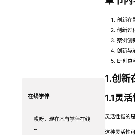
章节内
创新在
创新过
案例创
创新与
E-创意
1.创
1.1灵
在线学伴
灵活性指的
哎呀，现在木有学伴在线
~
这种灵活性