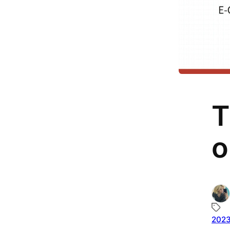
T
o
202