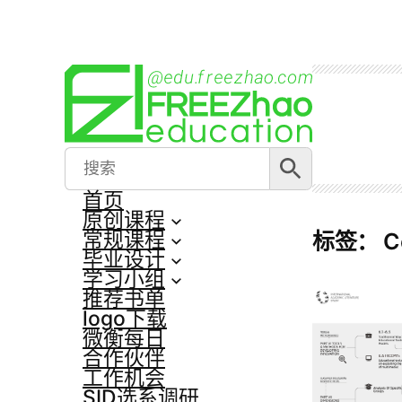
跳
至
内
容
搜索按钮
Search
for:
首页
原创课程
常规课程
标签：
C
毕业设计
学习小组
推荐书单
logo下载
微衡每日
合作伙伴
工作机会
SID选系调研