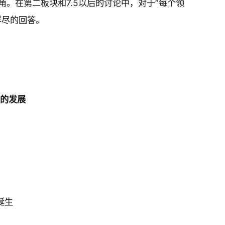
。在第二板块和7.5以后的讨论中，对于”每个领
详尽的回答。
具）的发展
诞生