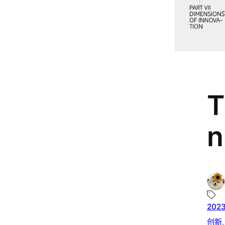
T
n
202
创新
,