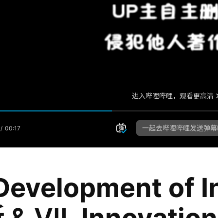
Development of 
新
& VII.
Innovation