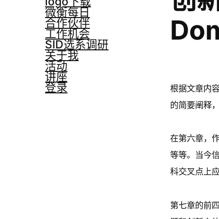
logo下载
微衡每日
Do
合作伙伴
工作机会
SID选系调研
关于我
活动
讲座
登录
根据文章内容
的简要阐释
在第六章，作
等等。当今信
科交叉点上
第七章的前