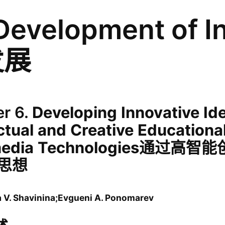
 Development of 
发展
r 6.
Developing
Innovative
Id
ctual
and
Creative
Educationa
media
Technologies
通过高智能
思想
V. Shavinina;Evgueni A. Ponomarev