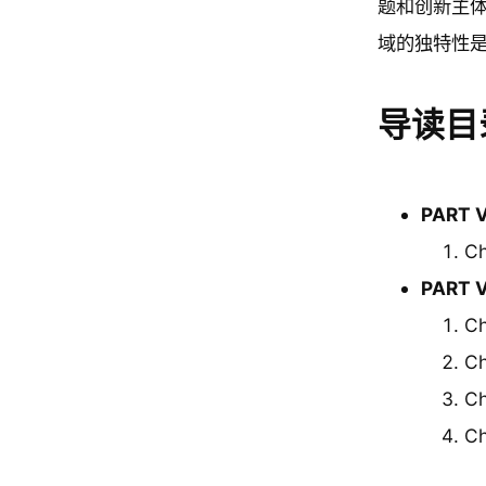
题和创新主体
域的独特性
导读目
PART 
C
PART 
C
C
C
C