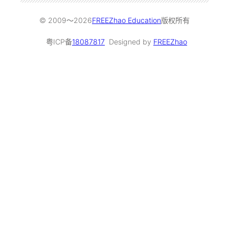
© 2009～
2026
FREEZhao Education
版权所有
粤ICP备
18087817
Designed by
FREEZhao