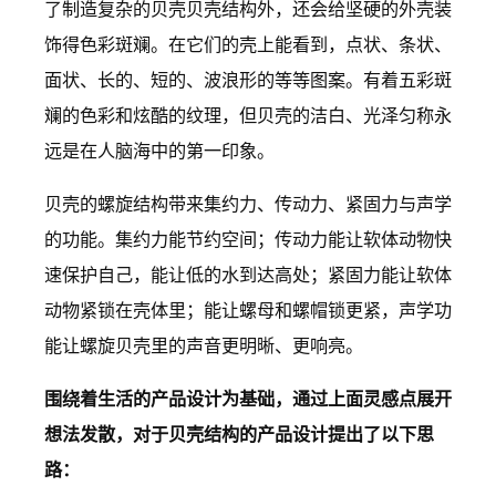
了制造复杂的贝壳贝壳结构外，还会给坚硬的外壳装
饰得色彩斑斓。在它们的壳上能看到，点状、条状、
面状、长的、短的、波浪形的等等图案。有着五彩斑
斓的色彩和炫酷的纹理，但贝壳的洁白、光泽匀称永
远是在人脑海中的第一印象。
贝壳的螺旋结构带来集约力、传动力、紧固力与声学
的功能。集约力能节约空间；传动力能让软体动物快
速保护自己，能让低的水到达高处；紧固力能让软体
动物紧锁在壳体里；能让螺母和螺帽锁更紧，声学功
能让螺旋贝壳里的声音更明晰、更响亮。
围绕着生活的产品设计为基础，通过上面灵感点展开
想法发散，对于贝壳结构的产品设计提出了以下思
路：