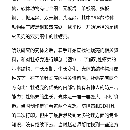
物，软体动物有七个纲：无板纲、单板纲、多板
纲、、掘足纲、双壳纲、头足纲。其中95%的软体
动物属于腹足纲和双壳纲。我毕设一开始选择的是研
究贝壳的双壳纲中的牡蛎壳。
确认研究的壳体之后，着手开始查找牡蛎壳的相关资
料，和对牡蛎壳进行解剖（图1），了解到牡蛎壳的
基本结构、生长周期、生长变化、壳体的结构物理属
性等等。在了解牡蛎壳的相关资料后，牡蛎壳有两个
方向走：牡蛎壳的优美的内部结构有着惊人的防撞击
能力；牡蛎壳的生长，壳体是一层一层变大，不断筑
造。当时创作是往着这两个点想，防撞击和3D打印
的二次打印。但由于最后涉及到太多物理方面的专业
知识，没有继续下去。当时赵老师帮忙找到一些这方