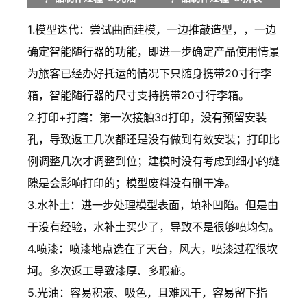
1.模型迭代：尝试曲面建模，一边推敲造型，，一边
确定智能随行器的功能，即进一步确定产品使用情景
为旅客已经办好托运的情况下只随身携带20寸行李
箱，智能随行器的尺寸支持携带20寸行李箱。
2.打印+打磨：第一次接触3d打印，没有预留安装
孔，导致返工几次都还是没有做到有效安装；打印比
例调整几次才调整到位；建模时没有考虑到细小的缝
隙是会影响打印的；模型废料没有删干净。
3.水补土：进一步处理模型表面，填补凹陷。但是由
于没有经验，水补土买少了，导致不是很够喷均匀。
4.喷漆：喷漆地点选在了天台，风大，喷漆过程很坎
坷。多次返工导致漆厚、多瑕疵。
5.光油：容易积液、吸色，且难风干，容易留下指