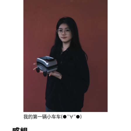
我的第一辆小车车(●ˇ∀ˇ●)