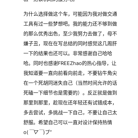
为什么选择做这个车，可能因为我对做交通
工具有过一些梦想吧。我的能力还不够到做
的那么优秀出色，至少我努力去做了，母不
嫌子丑，现在在写总结的同时感觉这几周肝
一下的结果也还可以。非常感谢自己哈哈
哈。同时也感谢FREEZhao的热心指导，让
我知道要一直向前看向前走，不要钻牛角尖
在一个死胡同迷失自己（当然时间允许的话
死磕一下细节也是需要的）。反正就是做到
那里到那里，趁现在还年轻还有试错成本，
多去尝试，多挑战一下自己，不要让自己太
舒服。希望自己可以一直对设计保持热情
o(
￣▽￣
)ブ”