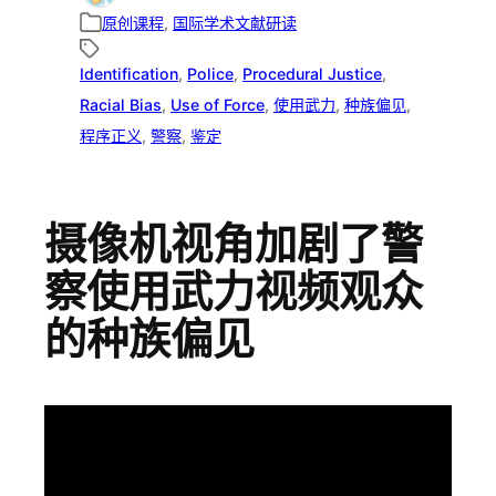
原创课程
, 
国际学术文献研读
Identification
, 
Police
, 
Procedural Justice
, 
Racial Bias
, 
Use of Force
, 
使用武力
, 
种族偏见
, 
程序正义
, 
警察
, 
鉴定
摄像机视角加剧了警
察使用武力视频观众
的种族偏见