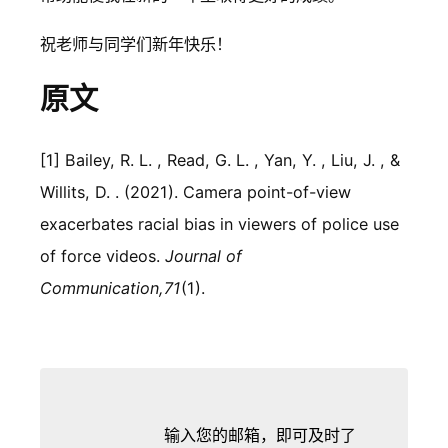
祝老师与同学们新年快乐！
原文
[1] Bailey, R. L. , Read, G. L. , Yan, Y. , Liu, J. , &
Willits, D. . (2021). Camera point-of-view
exacerbates racial bias in viewers of police use
of force videos.
Journal of
Communication
,
71
(1).
输入您的邮箱，即可及时了