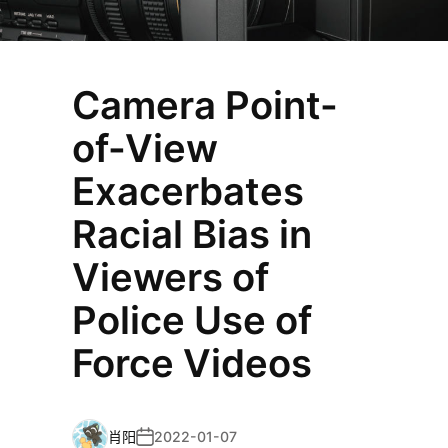
Camera Point-
of-View
Exacerbates
Racial Bias in
Viewers of
Police Use of
Force Videos
肖阳
2022-01-07