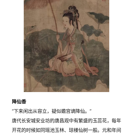
降仙香
“下来闲出从容立，疑似蟾宫谪降仙。”
唐代长安城安业坊的唐昌观中有繁盛的玉蕊花，每年
开花的时候如同瑶池玉林、琼楼仙树一般。元和年间