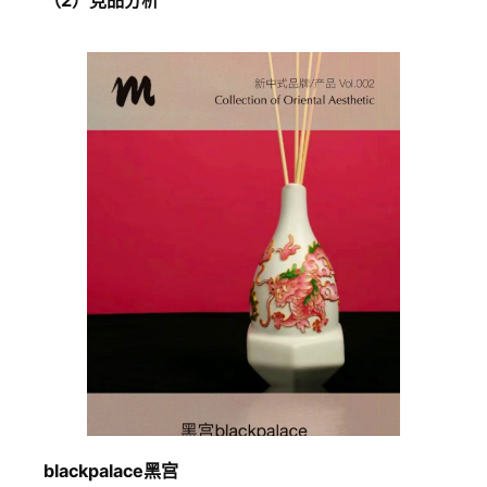
blackpalace黑宫