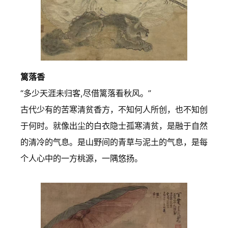
篱落香
“多少天涯未归客,尽借篱落看秋风。”
古代少有的苦寒清贫香方，不知何人所创，也不知创
于何时。就像出尘的白衣隐士孤寒清贫，是融于自然
的清冷的气息。是山野间的青草与泥土的气息，是每
个人心中的一方桃源，一隅悠扬。