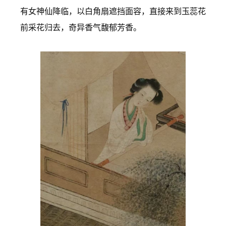
有女神仙降临，以白角扇遮挡面容，直接来到玉蕊花
前采花归去，奇异香气馥郁芳香。