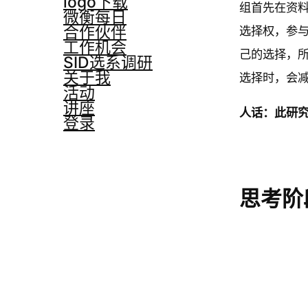
logo下载
组首先在资
微衡每日
合作伙伴
选择权，参
工作机会
己的选择，
SID选系调研
关于我
选择时，会减
活动
讲座
人话：此研
登录
思考阶