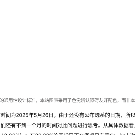
系调
好的通用性设计标准，本站图表采用了色觉辨认障碍友好配色，而非
5 P3
时间为2025年5月26日，由于还没有公布选系的日期，
阶段
们还有不到一个月的时间对此问题进行思考。从具体数据看，
考