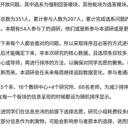
.开放问题。其中选系为强制回答模块，其他板块为选答模块
总数为351人，累计参与人数为297人，累计完成选系问题的
9%。本期有54人参与了的调研，他们或是新参与本调研或是
接下来每个人都会面对的问题，所以采取排序且必答的方式进
以后才能确定下来，非本次研究的核心数据，且选项条目较多
中心或导师，再进行排序的方法，以确保对同学志愿的聚焦。
更新而来。本调研会在未来每周继续追踪数据变化，参与者通
个系、16个教研中心+4个研究所、66名老师，为减少排序带来的选择
21)，在每一个板块的信息呈现的时候都设为随机排序显示。
进同学们在信息充沛的前提下选择志愿，研究小组耗费较多的
这部分信息作为刺激物，可能会影响参与者原本的选择，进而