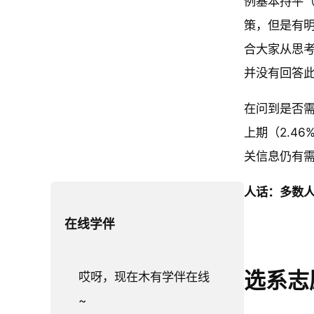
例基本持平（
系
在
还
在
策，但是有明
调
考
没
考
合大家从思考
研
虑
开
虑
并没有回答
2
，
始
，
0
已
在问到是否需
考
还
2
有
上期（2.46
虑
没
5
意
关信息仍有
。
确
P
向
认
人话：
多数
3
。
思
4
3
在线学伴
6.
考
3.
2.
7
阶
7
3
选系志
哎呀，现在木有学伴在线
3
段
7
2
~
%
: