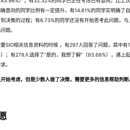
43.96%）；有32.32%的同学已正在考虑已有意向，比上
虑
确意向的同学比例有一定提升。有14.81%的同学实明确了自
完
到决策的过程；有6.73%的同学还没有开始思考此问题，与上
毕
此问题。
，
未
已
填
要SID相关信息资料的时候 ，有297人回答了问题，其中有1
经
%）；有279人选择了”是的，我想了解”（93.68%），遇上
明
需求。
确
人开始考虑，但是少数人做了决策，需要更多的信息帮助判断
。
1
2.
4.
3
8
愿
6
1
%