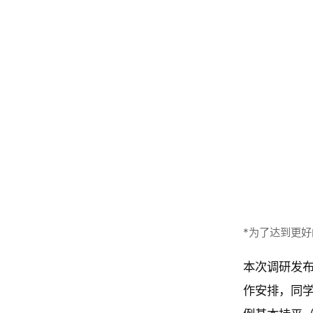
S
SID选
*为了达到更
I
研 202
本次调研发布
D
思考
作安排，同学
选
正
正