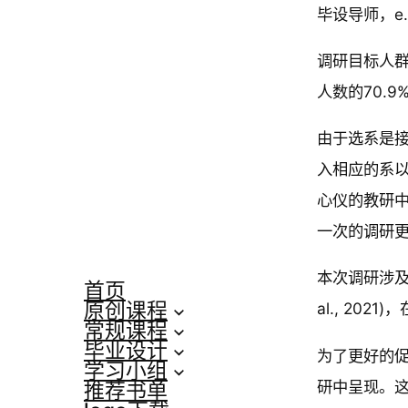
毕设导师，e
调研目标人群
人数的70.
由于选系是
入相应的系
心仪的教研
一次的调研
本次调研涉及5
首页
原创课程
al., 20
常规课程
毕业设计
为了更好的促
学习小组
研中呈现。
推荐书单