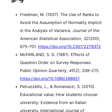
Friedman, M. (1937). The Use of Ranks to
Avoid the Assumption of Normality Implicit
in the Analysis of Variance.
Journal of the
American Statistical Association
,
32
(200),
675–701.
https://doi.org/10.2307/2279372
McFARLAND, S. G. (1981). Effects of
Question Order on Survey Responses.
Public Opinion Quarterly
,
45
(2), 208–215.
https://doi.org/10.1086/268651
Petruzzellis, L., & Romanazzi, S. (2010).
Educational value: How students choose
university: Evidence from an Italian
university.
International Journal of