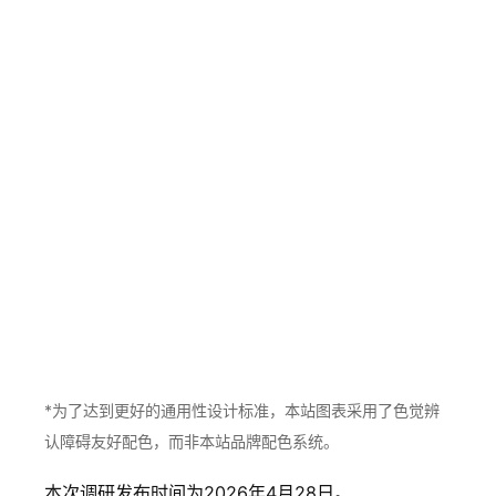
S
SID选系调
*为了达到更好的通用性设计标准，本站图表采用了色觉辨
I
研 2026 P1
认障碍友好配色，而非本站品牌配色系统。
D
思考阶段
本次调研发布时间为2026年4月28日。