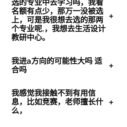
选的专业中去学习吗，我看
业
名额有点少，那万一没被选
后
+
上，可是我很想去选的那两
，
个专业呢.，我想去生活设计
您
教研中心。
的
打
算
我进a方向的可能性大吗 适
+
是
合吗
？
我感觉我接触不到有用信
息，比如竞赛，老师擅长什
+
么，