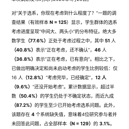
选
正
考
正
系
在
虑
对“关于选系，你现在考虑到什么程度了？”一题的调
还
在
调
考
完
查结果（有效样本
N = 125
）显示，学生群体的选系
没
考
研
虑
毕
考虑进度呈现“中间大、两头小”的分布特征。绝大多
开
虑
2
，
，
未
数学生
（77.6%）
正处于考虑过程之中，其中
51
人
始
，
0
已
已
填
（40.8%）
表示“正在考虑，还不确认”，
46
人
考
还
2
有
经
（36.8%）
表示“正在考虑，已有意向”。相比之下，
虑
没
6
意
明
已做出明确决定和尚未启动考虑的学生比例较低：仅
。
确
P
向
确
16 人
（12.8%）
“考虑完毕，已经确定”，
12 人
认
1
。
。
（9.6%）
“还没开始考虑”。累计数据显示，超过半
思
3
3
1
数
（50.4%）
的学生仍处于不确定状态，而近九成
9.
3.
考
9.
5.
2.
（87.2%）
的学生至少已开始考虑选系问题。此外，
3
1
阶
5
7
4
该题存在
4
个系统缺失值，意味着4位研究参与者并
%
%
段
%
%
%
未回答此问题，占全部样本
（N = 129）
的
3.1%
。