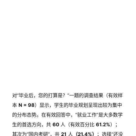
S
SID选系调
对“毕业后，您的打算是？”一题的调查结果（有效样
I
研 2026 P1
本
N = 98
）显示，学生的毕业规划呈现出较为集中
D
未来打算
的分布态势。在有效回答中，“就业工作”是大多数学
选
就
国
国
还
生的首选方向，共
60
人（有效百分比
61.2%
）；
系
业
内
外
没
其
其次为“国内考研”，共
21
人
（21.4%）
；选择“还没