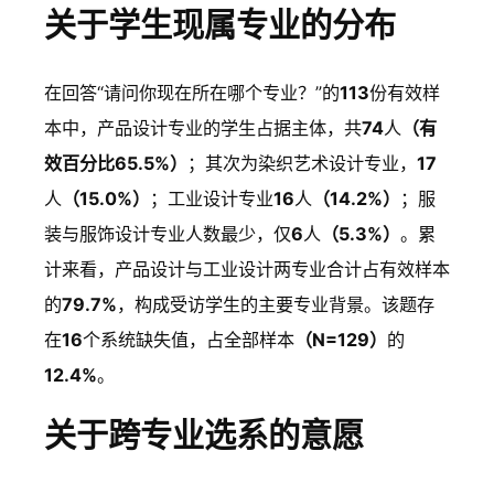
度
关于学生现属专业的分布
了
？
在回答“请问你现在所在哪个专业？”的
113
份有效样
本中，产品设计专业的学生占据主体，共
74
人
（有
效百分比65.5%）
；其次为染织艺术设计专业，
17
人
（15.0%）
；工业设计专业
16
人
（14.2%）
；服
装与服饰设计专业人数最少，仅
6
人
（5.3%）
。累
计来看，产品设计与工业设计两专业合计占有效样本
的
79.7%
，构成受访学生的主要专业背景。该题存
在
16
个系统缺失值，占全部样本
（N=129）
的
12.4%
。
关于跨专业选系的意愿