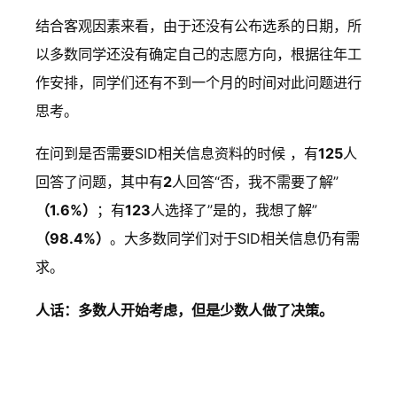
:
结合客观因素来看，由于还没有公布选系的日期，所
关
以多数同学还没有确定自己的志愿方向，根据往年工
于
作安排，同学们还有不到一个月的时间对此问题进行
选
思考。
系
你
在问到是否需要SID相关信息资料的时候 ，有
125
人
已
回答了问题，其中有
2
人回答“否，我不需要了解”
经
（1.6%）
；有
123
人选择了”是的，我想了解”
考
（98.4%）
。大多数同学们对于SID相关信息仍有需
虑
求。
到
人话：多数人开始考虑，但是少数人做了决策。
什
么
程