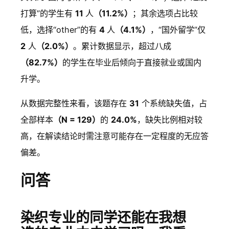
调
工
考
留
打
他
打算”的学生有
11
人
（11.2%）
；其余选项占比较
研
作
研
学
算
低，选择“other”的有
4
人
（4.1%）
，“国外留学”仅
2
6
2
2
人
（2.0%）
。累计数据显示，超过八成
11
4.
0
1.
1.
2
（82.7%）
的学生在毕业后倾向于直接就业或国内
.2
1
2
2
4
%
升学。
%
%
6
%
%
P
从数据完整性来看，该题存在
31
个系统缺失值，占
1
全部样本
（N = 129）
的
24.0%
，缺失比例相对较
未
高，在解读结论时需注意可能存在一定程度的无应答
来
偏差。
打
问答
算
:
染织专业的同学还能在我想
毕