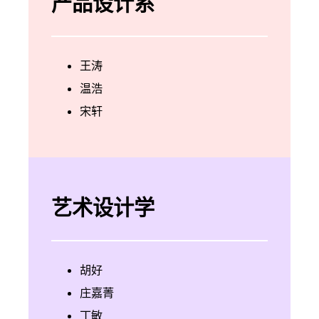
产品设计系
王涛
温浩
宋轩
艺术设计学
胡好
庄嘉菁
丁敏